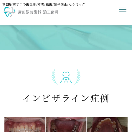
蒲田駅前すぐの歯医者/審美/虫歯/歯列矯正/セラミック
インビザライン症例