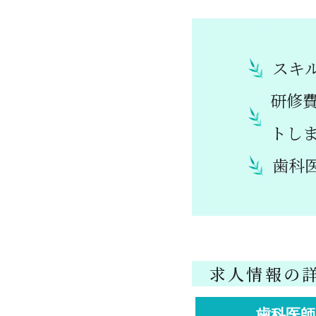
スキ
研修
トし
歯科
求人情報の
歯科医師