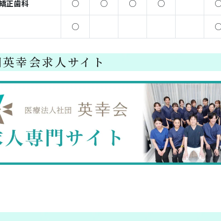
矯正歯科
○
○
○
○
○
団英幸会求人サイト