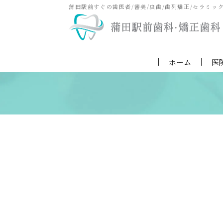
蒲田駅前すぐの歯医者/審美/虫歯/歯列矯正/セラミッ
ホーム
医