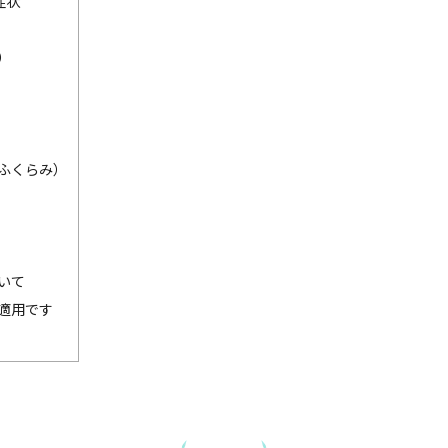
症状
）
ふくらみ）
いて
適用です