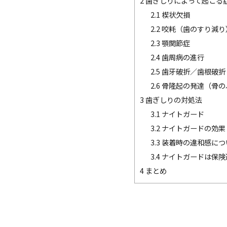
2
歯ぎしりによって起こる
2.1
楔状欠損
2.2
咬耗（歯のすり減り
2.3
顎関節症
2.4
歯周病の進行
2.5
歯牙破折／歯根破折
2.6
骨隆起の発達（骨の
3
歯ぎしりの対処法
3.1
ナイトガード
3.2
ナイトガードの効果
3.3
装着時の違和感につ
3.4
ナイトガードは保険
4
まとめ