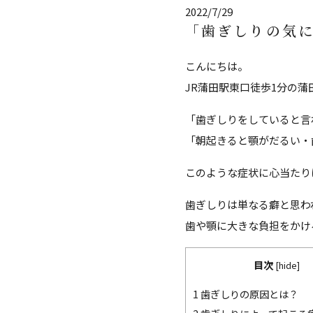
2022/7/29
「歯ぎしりの気
こんにちは。
JR蒲田駅東口徒歩1分の
「歯ぎしりをしていると言
「朝起きると顎がだるい・
このような症状に心当たり
歯ぎしりは単なる癖と思わ
歯や顎に大きな負担をかけ
目次
[
hide
]
1
歯ぎしりの原因とは？