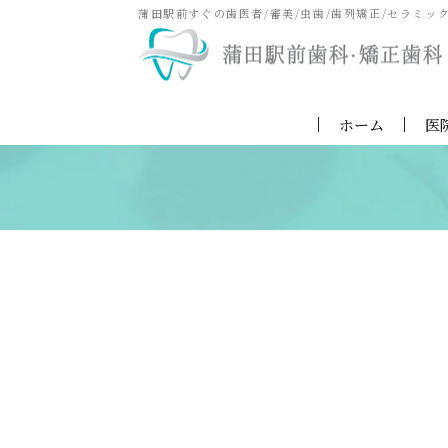
蒲田駅前すぐの歯医者/審美/虫歯/歯列矯正/セラミッ
ホーム
医