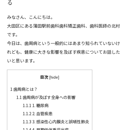
る
みなさん、こんにちは。
大田区にある蒲田駅前歯科歯科矯正歯科、歯科医師の北村
です。
今日は、歯周病という一般的にはあまり知られていないけ
れども、健康に大きな影響を及ぼす疾患についてお話した
いと思います。
目次
[
hide
]
1
歯周病とは？
1.1
歯周病が及ぼす全身への影響
1.1.1
1. 糖尿病
1.1.2
2. 血管疾患
1.1.3
3. 感染性心内膜炎と誤嚥性肺炎
1.1.4
4. 早期低体重児出産