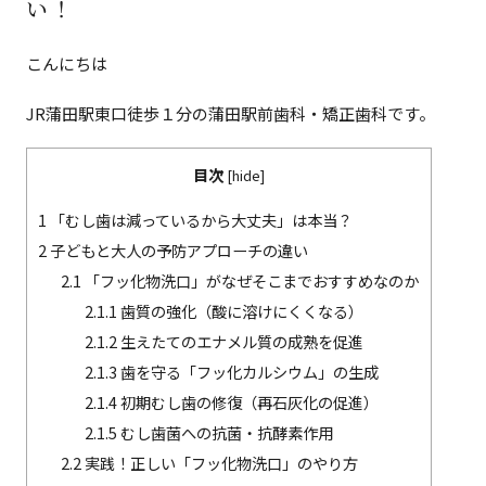
い！
こんにちは
JR蒲田駅東口徒歩１分の蒲田駅前歯科・矯正歯科です。
目次
[
hide
]
1
「むし歯は減っているから大丈夫」は本当？
2
子どもと大人の予防アプローチの違い
2.1
「フッ化物洗口」がなぜそこまでおすすめなのか
2.1.1
歯質の強化（酸に溶けにくくなる）
2.1.2
生えたてのエナメル質の成熟を促進
2.1.3
歯を守る「フッ化カルシウム」の生成
2.1.4
初期むし歯の修復（再石灰化の促進）
2.1.5
むし歯菌への抗菌・抗酵素作用
2.2
実践！正しい「フッ化物洗口」のやり方