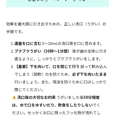
効果を最大限に引き出すための、正しい洗口（うがい）の
手順です。
適量を口に含む
5〜10mLの洗口液を口に含みます。
ブクブクうがい（30秒〜1分間）
液が歯の全体に行き
渡るように、しっかりとブクブクうがいをします。
【重要】下を向いて、口を閉じて行う
誤って飲み込ん
でしまう（誤飲）のを防ぐため、
必ず下を向いたまま
行いましょう。また、飛沫を防ぐために口はしっかり
閉じてください。
洗口後の大切なお約束
うがいをした後
30分程度
は、水で口をゆすいだり、飲食をしたりしない
でく
ださい。せっかくお口に残ったフッ化物が流れてし