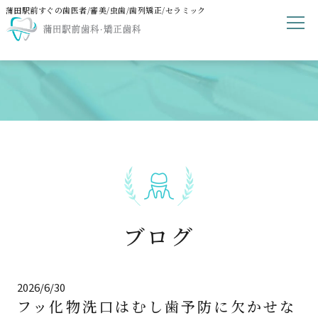
蒲田駅前すぐの歯医者/審美/虫歯/歯列矯正/セラミック
ブログ
2026/6/30
フッ化物洗⼝はむし歯予防に欠かせな