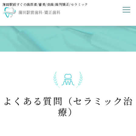
蒲田駅前すぐの歯医者/審美/虫歯/歯列矯正/セラミック
よくある質問（セラミック治
療）